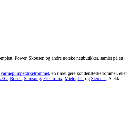
omplett, Power, Skousen og andre norske nettbutikker, samlet på ett
v
varmepumpetørketrommel
, en rimeligere kondenstørketrommel, eller
AEG
,
Bosch
,
Samsung
,
Electrolux
,
Miele
,
LG
og
Siemens
. Sjekk