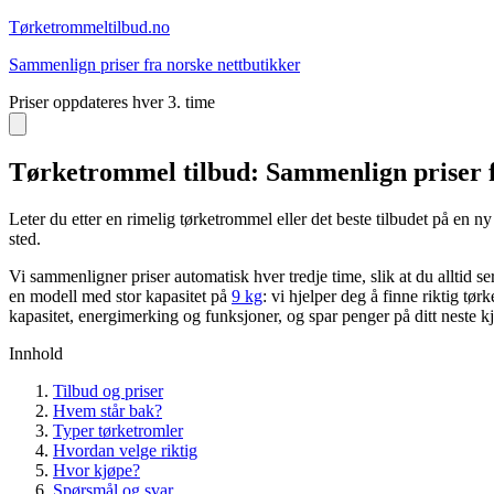
Tørketrommel
tilbud.no
Sammenlign priser fra norske nettbutikker
Priser oppdateres hver 3. time
Tørketrommel tilbud: Sammenlign priser f
Leter du etter en rimelig tørketrommel eller det beste tilbudet på en
sted.
Vi sammenligner priser automatisk hver tredje time, slik at du alltid s
en modell med stor kapasitet på
9 kg
: vi hjelper deg å finne riktig t
kapasitet, energimerking og funksjoner, og spar penger på ditt neste k
Innhold
Tilbud og priser
Hvem står bak?
Typer tørketromler
Hvordan velge riktig
Hvor kjøpe?
Spørsmål og svar