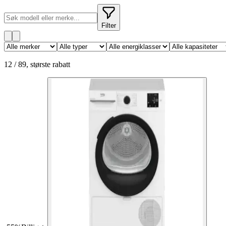
Filter
12
/
89
,
største rabatt