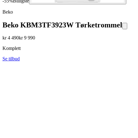
-
55
%
Billigste
Beko
Beko KBM3TF3923W Tørketrommel
kr
4 490
kr
9 990
Komplett
Se tilbud