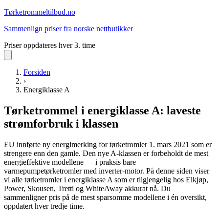
Tørketrommel
tilbud.no
Sammenlign priser fra norske nettbutikker
Priser oppdateres hver 3. time
Forsiden
›
Energiklasse A
Tørketrommel i energiklasse A: laveste
strømforbruk i klassen
EU innførte ny energimerking for tørketromler 1. mars 2021 som er
strengere enn den gamle. Den nye A-klassen er forbeholdt de mest
energieffektive modellene — i praksis bare
varmepumpetørketromler med inverter-motor. På denne siden viser
vi alle tørketromler i energiklasse A som er tilgjengelig hos Elkjøp,
Power, Skousen, Tretti og WhiteAway akkurat nå. Du
sammenligner pris på de mest sparsomme modellene i én oversikt,
oppdatert hver tredje time.