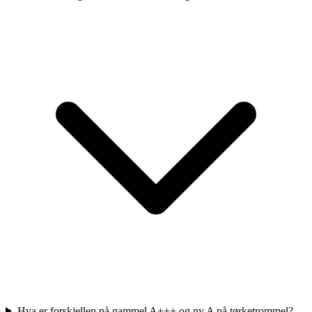
Hva er forskjellen på gammel A+++ og ny A på tørketrommel?