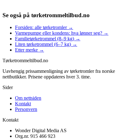
Se også på
tørketrommeltilbud.no
Forsiden: alle tørketromler
→
Varmepumpe eller kondens: hva lønner seg?
→
Familietørketrommel (8–9 kg)
→
Liten tørketrommel (6–7 kg)
→
Etter merke
→
Tørketrommel
tilbud.no
Uavhengig prissammenligning av tørketromler fra norske
nettbutikker. Prisene oppdateres hver 3. time.
Sider
Om nettsiden
Kontakt
Personvern
Kontakt
Wonder Digital Media AS
Org.nr.
915 466 923