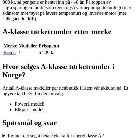
000 kr, så pengene er hentet inn på 4–8 år. På toppen av
strømsparingen får du som regel også varmepumpe-teknologi (mer
skånsom mot tøyet på lavere temperatur) og inverter-motor (mer
stillegående drift).
A-klasse tørketromler etter merke
Merke
Modeller
Prisspenn
Bosch
1
6 509 kr
Hvor selges A-klasse tørketromler i
Norge?
Antall A-klasse modeller per nettbutikk i listen vår akkurat nå. Et
høyere tall betyr bredere utvalg.
Power
1
modell
Elkjøp
1
modell
Spørsmål og svar
Lønner det seg å betale ekstra for energiklasse A?