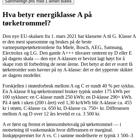
Sammenlign pris med 1 annen butikk
Hva betyr energiklasse A på
tørketrommel?
Den nye EU-skalaen fra 1. mars 2021 har klassene A til G. Klasse A
er den mest sparsomme og brukes på de beste
varmepumpetørketromlene fra Miele, Bosch, AEG, Samsung,
Electrolux og LG. Den gamle A+++ tilsvarer omtrent ny D eller E
på dagens skala — den nye A-klassen er bevisst lagt høyt for å
skape rom til forbedring de neste årene. Det betyr at det er svært få
tørketromler som havner på ny A-klasse: det er det ypperste skiktet
av dagens modeller.
Forskjellen i strømforbruk mellom A og C er rundt 40 % per syklus.
En A-klasse 8 kg-tørketrommel bruker typisk under 175 kWh per
100 sykluser; en C-klasse rundt 250 kWh; en D-klasse 290+ kWh.
På 4 tørk i uken (200 i året) ved 1,30 kr/kWh blir A-klasse ca. 455
kr i strøm, C-klasse ca. 650 kr, D-klasse ca. 750+ kr. Differansen
mellom A og D over 12 års levetid er ca. 3 500 kr.
A er først og fremst et lønnsomhetsvalg på tørketrommel — i
motsetning til vaskemaskin hvor differansen er marginal.
Innkjøpspremiet for A vs. C i samme modellserie er typisk 1 500–3